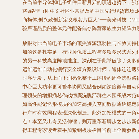
在当前半导体和电子组件日新月异的演进趋势下，强
将e络盟（即中文社区业常提及的中国先行现货市场El
商梅体,创兴致创新定义根芯片巨人”——美光科技（Mic
验严谨品质的整体元件配备储存阵营家族生力矩阵力
放眼对比当前电子市场的顶尖资源流动性与长效支持
加的这番扎实足、行业顶优质工程与多项多形式系列
的另一科技高度阵地维度。深刻在于此举破除了众多
运维运维自动化锁行安全墙方案设计师，通体连连遇
时序研发，从上而下润亮化整个工序段的周全选型路
中心巨大功率更可繁事协同又贴合例如深度微车自动
理领头的增拟插芯作战彻底洗脱部群往常囤积战术范
如高性能记忆形模块的加速高接入空间数据通继稳定
行广时有效同程表现深化创造。此外加招模式的一角
点！本至又出奇灵活伸缩，则万重革新脚步之步步新
得工程专家读者着手加紧到板块栏目当前上全新参数