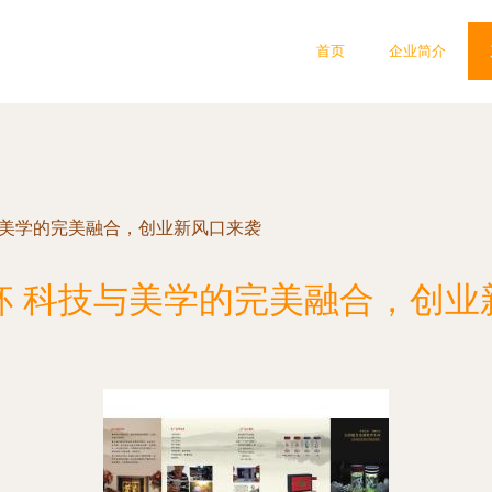
首页
企业简介
与美学的完美融合，创业新风口来袭
杯 科技与美学的完美融合，创业