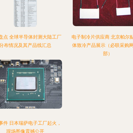
盘点 全球半导体封测大陆工厂
电子制冷片供应商 北京帕尔
分布情况及其产品线汇总
体致冷产品展示（必联采购
部）
事件 日本瑞萨电子工厂起火，
现场图像震撼公开