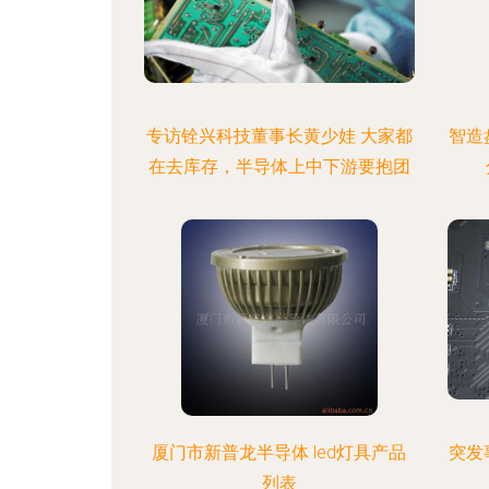
专访铨兴科技董事长黄少娃 大家都
智造
在去库存，半导体上中下游要抱团
厦门市新普龙半导体 led灯具产品
突发
列表