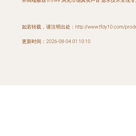
界高端极致\n\n## 洞见市场真实声音·追求技术呈现
如若转载，请注明出处：http://www.tfdy10.com/product
更新时间：2026-08-04 01:10:10