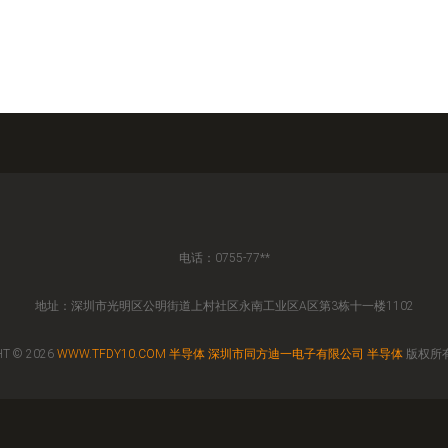
电话：0755-77**
地址：深圳市光明区公明街道上村社区永南工业区A区第3栋十一楼1102
T © 2026
WWW.TFDY10.COM
半导体
深圳市同方迪一电子有限公司
半导体
版权所