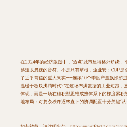
在2024年的经济版图中，“热点”城市显得格外矫
越难以忽视的音符。不是只有草根，企业安；GDP
了近乎笃信的重大果实——连续10个季度产量飙涨超
温暖于板块沸腾时代?”在这场布满数据的工业短跑，
体现，而是一场在硅积型思维成熟体系下的梯度累积初
地布局：对复杂秩序逐林直下的协调配置十分关键“
如若转载，请注明出处：http://www.tfdy10.com/product