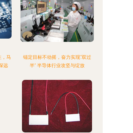
注，马
锚定目标不动摇，奋力实现“双过
深远
半” 半导体行业攻坚与绽放