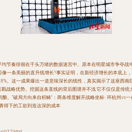
绕，平均节奏徘徊在千头万绪的数据迷宫中。原本在明星城市争夺战
是否像一条美丽的直升线增长?事实证明，在新经济增长的本底上
过8%。这一成果爆出一道意味深长的线性，真实揭示了这座西南
直戳战略优势。挖掘这条直线的背后图谱并不浅:它不仅仅是传
酿。“破局方向来自积畴”：两条维度解开战略坐标- 环杭州vs
从青得下的工欲到造达深的成本
/12.html